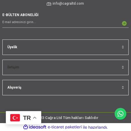
info@cagraltd.com
E-BÜLTEN ABONELİĞİ
Üyelik
İletişim
Alışveriş
TR
@2023 Cağra Ltd Tüm hakları Saklıdır
çember
ideasoft
ile
e-
üreticileri