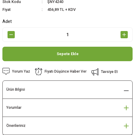
Stok Kodu
ŞNY4240
Fiyat
456,89 TL + KDV
Adet
Sepete Ekle
Yorum Yaz
Fiyatı Düşünce Haber Ver
Tavsiye Et
Ürün Bilgisi
Yorumlar
Önerileriniz