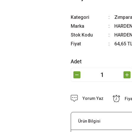
Kategori
Zımpara
Marka
HARDE
Stok Kodu
HARDEN
Fiyat
64,65 T
Adet
Yorum Yaz
Fiy
Ürün Bilgisi