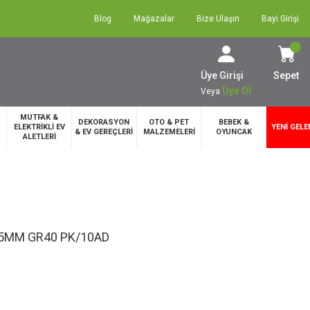
Blog
Mağazalar
Bize Ulaşın
Bayi Girişi
Üye Girişi
Sepet
Üye Ol
Veya
MUTFAK &
DEKORASYON
OTO & PET
BEBEK &
ELEKTRİKLİ EV
YENİ GELE
& EV GEREÇLERİ
MALZEMELERİ
OYUNCAK
ALETLERİ
25MM GR40 PK/10AD