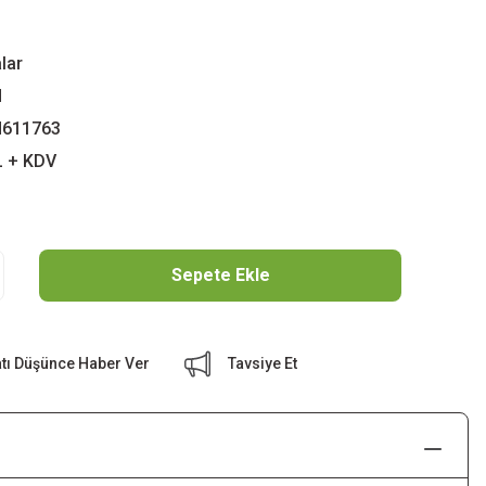
lar
N
611763
L + KDV
Sepete Ekle
atı Düşünce Haber Ver
Tavsiye Et