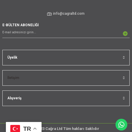
info@cagraltd.com
E-BÜLTEN ABONELİĞİ
Üyelik
İletişim
Alışveriş
TR
@2023 Cağra Ltd Tüm hakları Saklıdır