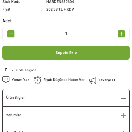
Stok Kodu
HARDEN632604
Fiyat
202,58 TL + KDV
Adet
Sepete Ekle
7 Günde Kargoda
Yorum Yaz
Fiyatı Düşünce Haber Ver
Tavsiye Et
Ürün Bilgisi
Yorumlar