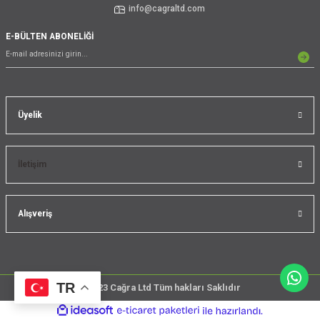
info@cagraltd.com
E-BÜLTEN ABONELİĞİ
Üyelik
İletişim
Alışveriş
TR
@2023 Cağra Ltd Tüm hakları Saklıdır
çember
ideasoft
ile
e-
üreticileri