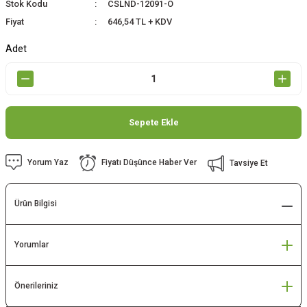
Stok Kodu
CSLND-12091-O
Fiyat
646,54 TL + KDV
Adet
Sepete Ekle
Yorum Yaz
Fiyatı Düşünce Haber Ver
Tavsiye Et
Ürün Bilgisi
Yorumlar
Önerileriniz