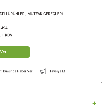
YATLI ÜRÜNLER
,
MUTFAK GEREÇLERİ
-494
L + KDV
 Ver
atı Düşünce Haber Ver
Tavsiye Et