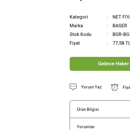
Kategori
NET Fİ
Marka
BAGER
Stok Kodu
BGR-BG
Fiyat
77,58 T
Gelince Haber
Yorum Yaz
Fiy
Ürün Bilgisi
Yorumlar