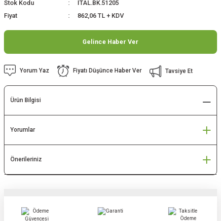
Stok Kodu
İTAL.BK.51205
Fiyat
862,06 TL + KDV
Gelince Haber Ver
Yorum Yaz
Fiyatı Düşünce Haber Ver
Tavsiye Et
Ürün Bilgisi
Yorumlar
Önerileriniz