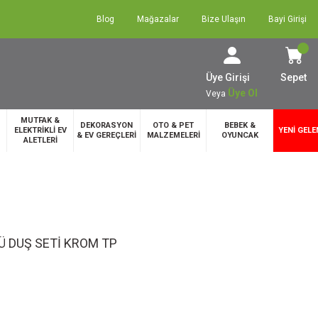
Blog
Mağazalar
Bize Ulaşın
Bayi Girişi
Üye Girişi
Sepet
Üye Ol
Veya
MUTFAK &
DEKORASYON
OTO & PET
BEBEK &
ELEKTRİKLİ EV
YENİ GELE
& EV GEREÇLERİ
MALZEMELERİ
OYUNCAK
ALETLERİ
Ü DUŞ SETİ KROM TP