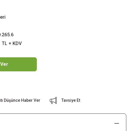
eri
.265.6
1 TL + KDV
 Ver
atı Düşünce Haber Ver
Tavsiye Et