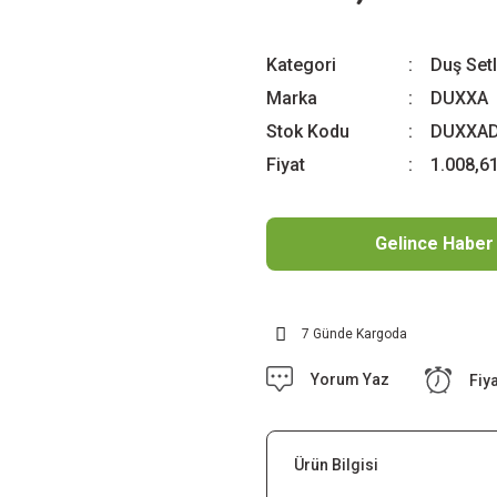
Kategori
Duş Setl
Marka
DUXXA
Stok Kodu
DUXXAD
Fiyat
1.008,6
Gelince Haber
7 Günde Kargoda
Yorum Yaz
Fiy
Ürün Bilgisi