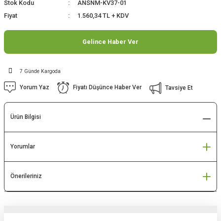
Stok Kodu
ANSNM-KV37-01
Fiyat
1.560,34 TL + KDV
Gelince Haber Ver
7 Günde Kargoda
Yorum Yaz
Fiyatı Düşünce Haber Ver
Tavsiye Et
Ürün Bilgisi
Yorumlar
Önerileriniz