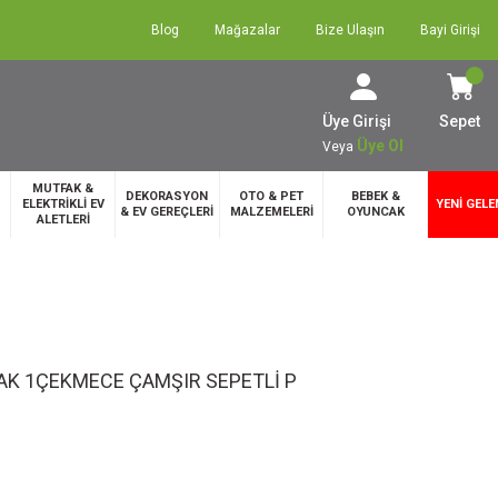
Blog
Mağazalar
Bize Ulaşın
Bayi Girişi
Üye Girişi
Sepet
Üye Ol
Veya
MUTFAK &
DEKORASYON
OTO & PET
BEBEK &
ELEKTRİKLİ EV
YENİ GELE
& EV GEREÇLERİ
MALZEMELERİ
OYUNCAK
ALETLERİ
AK 1ÇEKMECE ÇAMŞIR SEPETLİ P