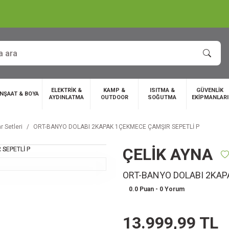
ELEKTRİK &
KAMP &
ISITMA &
GÜVENLİK
İNŞAAT & BOYA
AYDINLATMA
OUTDOOR
SOĞUTMA
EKİPMANLARI
 Setleri
ORT-BANYO DOLABI 2KAPAK 1ÇEKMECE ÇAMŞIR SEPETLİ P
ÇELİK AYNA
ORT-BANYO DOLABI 2KAP
0.0 Puan - 0 Yorum
13.999,99 TL