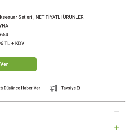
ksesuar Setleri
,
NET FİYATLI ÜRÜNLER
AYNA
-654
96 TL + KDV
 Ver
atı Düşünce Haber Ver
Tavsiye Et