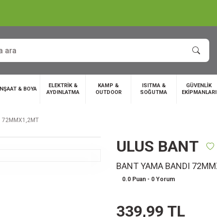
ELEKTRİK &
KAMP &
ISITMA &
GÜVENLİK
İNŞAAT & BOYA
AYDINLATMA
OUTDOOR
SOĞUTMA
EKİPMANLARI
I 72MMX1,2MT
ULUS BANT
BANT YAMA BANDI 72MM
0.0 Puan - 0 Yorum
339,99 TL