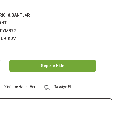
RICI & BANTLAR
ANT
T.YMB72
TL + KDV
Sepete Ekle
atı Düşünce Haber Ver
Tavsiye Et