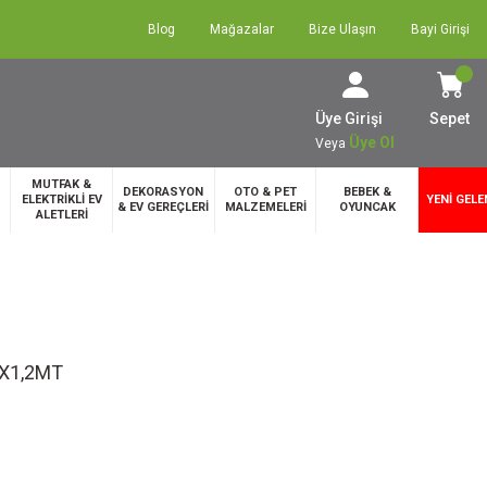
Blog
Mağazalar
Bize Ulaşın
Bayi Girişi
Üye Girişi
Sepet
Üye Ol
Veya
MUTFAK &
DEKORASYON
OTO & PET
BEBEK &
ELEKTRİKLİ EV
YENİ GELE
& EV GEREÇLERİ
MALZEMELERİ
OYUNCAK
ALETLERİ
X1,2MT