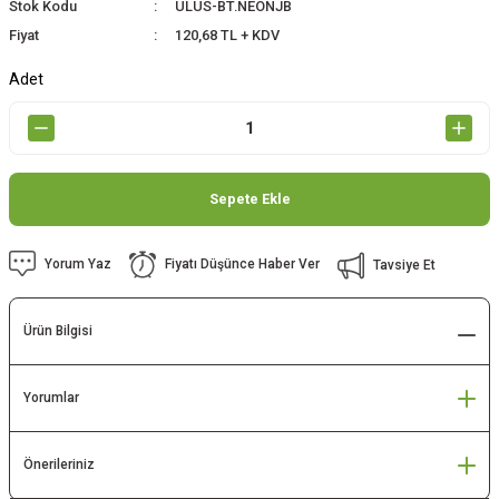
Stok Kodu
ULUS-BT.NEONJB
Fiyat
120,68 TL + KDV
Adet
Sepete Ekle
Yorum Yaz
Fiyatı Düşünce Haber Ver
Tavsiye Et
Ürün Bilgisi
Yorumlar
Önerileriniz