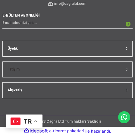
info@cagraltd.com
E-BÜLTEN ABONELİĞİ
Üyelik
İletişim
Alışveriş
TR
@2023 Cağra Ltd Tüm hakları Saklıdır
çember
ideasoft
ile
e-
üreticileri