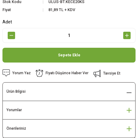
Stok Kodu
ULUS-BT.KECE20KS
Fiyat
81,89 TL + KDV
Adet
Sepete Ekle
Yorum Yaz
Fiyatı Düşünce Haber Ver
Tavsiye Et
Ürün Bilgisi
Yorumlar
Önerileriniz