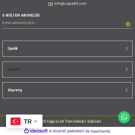
info@cagraltd.com
E-BÜLTEN ABONELİĞİ
Üyelik
İletişim
Alışveriş
TR
@2023 Cağra Ltd Tüm hakları Saklıdır
çember
ideasoft
ile
e-
üreticileri