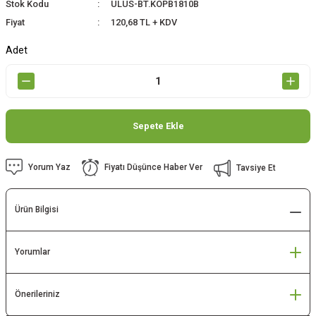
Stok Kodu
ULUS-BT.KOPB1810B
Fiyat
120,68 TL + KDV
Adet
Sepete Ekle
Yorum Yaz
Fiyatı Düşünce Haber Ver
Tavsiye Et
Ürün Bilgisi
Yorumlar
Önerileriniz