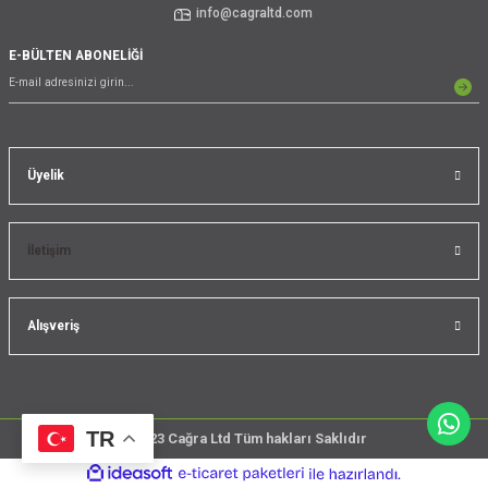
info@cagraltd.com
E-BÜLTEN ABONELİĞİ
Üyelik
İletişim
Alışveriş
TR
@2023 Cağra Ltd Tüm hakları Saklıdır
çember
ideasoft
ile
e-
üreticileri