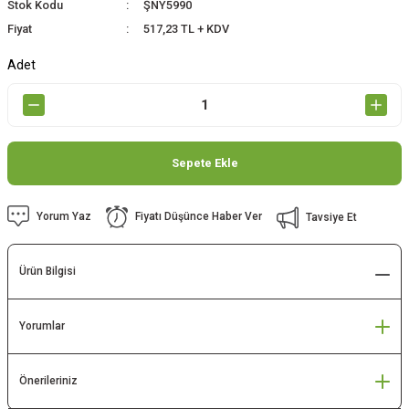
Stok Kodu
ŞNY5990
Fiyat
517,23 TL + KDV
Adet
Sepete Ekle
Yorum Yaz
Fiyatı Düşünce Haber Ver
Tavsiye Et
Ürün Bilgisi
Yorumlar
Önerileriniz