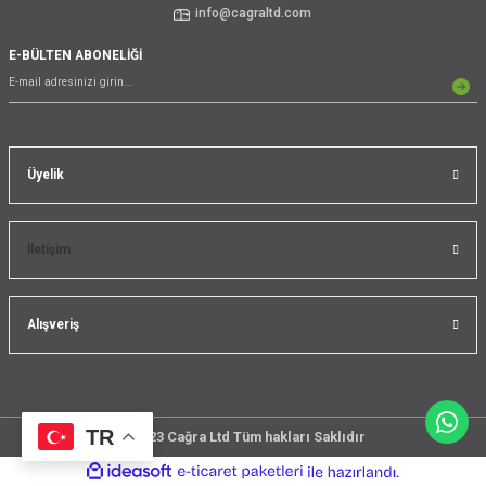
info@cagraltd.com
E-BÜLTEN ABONELİĞİ
Üyelik
İletişim
Alışveriş
TR
@2023 Cağra Ltd Tüm hakları Saklıdır
çember
ideasoft
ile
e-
üreticileri