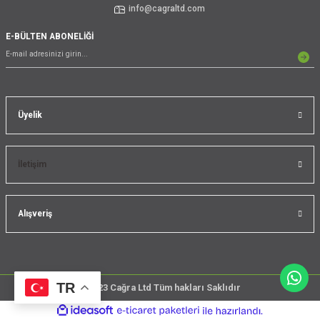
info@cagraltd.com
E-BÜLTEN ABONELİĞİ
Üyelik
İletişim
Alışveriş
TR
@2023 Cağra Ltd Tüm hakları Saklıdır
çember
ideasoft
ile
e-
üreticileri