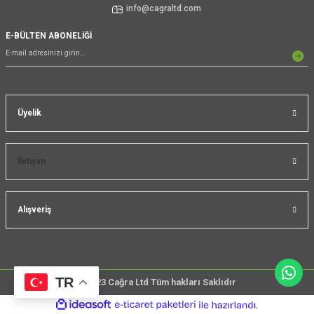
info@cagraltd.com
E-BÜLTEN ABONELİĞİ
Üyelik
İletişim
Alışveriş
TR
@2023 Cağra Ltd Tüm hakları Saklıdır
çember
ideasoft
ile
e-
üreticileri