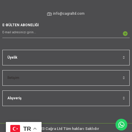
info@cagraltd.com
E-BÜLTEN ABONELİĞİ
Üyelik
İletişim
Alışveriş
TR
@2023 Cağra Ltd Tüm hakları Saklıdır