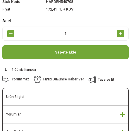
Stok Kodu
HARDEN540708
Fiyat
172,41 TL + KDV
Adet
Sepete Ekle
7 Günde Kargoda
Yorum Yaz
Fiyatı Düşünce Haber Ver
Tavsiye Et
Ürün Bilgisi
Yorumlar