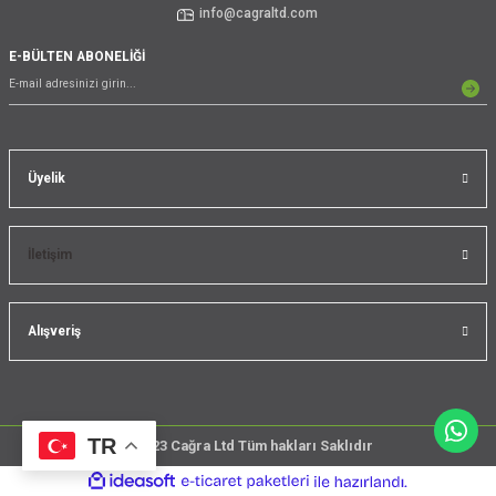
info@cagraltd.com
E-BÜLTEN ABONELİĞİ
Üyelik
İletişim
Alışveriş
TR
@2023 Cağra Ltd Tüm hakları Saklıdır
çember
ideasoft
ile
e-
üreticileri