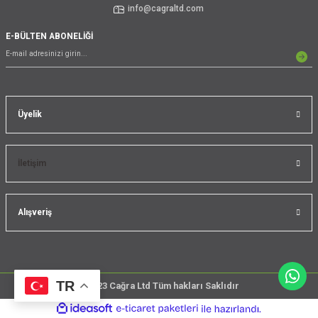
info@cagraltd.com
E-BÜLTEN ABONELİĞİ
Üyelik
İletişim
Alışveriş
TR
@2023 Cağra Ltd Tüm hakları Saklıdır
çember
ideasoft
ile
e-
üreticileri