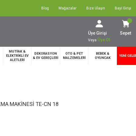
Blog
Mağazalar
Bize Ulaşın
Bayi Girişi
Üye Girişi
Sepet
Üye Ol
Veya
MUTFAK &
DEKORASYON
OTO & PET
BEBEK &
ELEKTRİKLİ EV
YENİ GELE
& EV GEREÇLERİ
MALZEMELERİ
OYUNCAK
ALETLERİ
KMA MAKİNESİ TE-CN 18