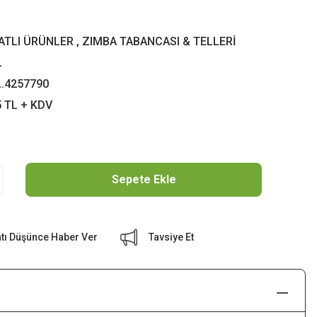
YATLI ÜRÜNLER
,
ZIMBA TABANCASI & TELLERİ
L
L.4257790
5 TL + KDV
Sepete Ekle
atı Düşünce Haber Ver
Tavsiye Et