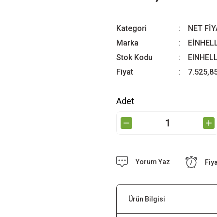
Kategori
NET Fİ
Marka
EİNHEL
Stok Kodu
EINHEL
Fiyat
7.525,8
Adet
Yorum Yaz
Fiy
Ürün Bilgisi