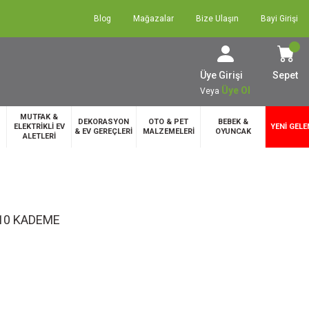
Blog
Mağazalar
Bize Ulaşın
Bayi Girişi
Üye Girişi
Sepet
Üye Ol
Veya
MUTFAK &
DEKORASYON
OTO & PET
BEBEK &
ELEKTRİKLİ EV
YENİ GELE
& EV GEREÇLERİ
MALZEMELERİ
OYUNCAK
ALETLERİ
 10 KADEME