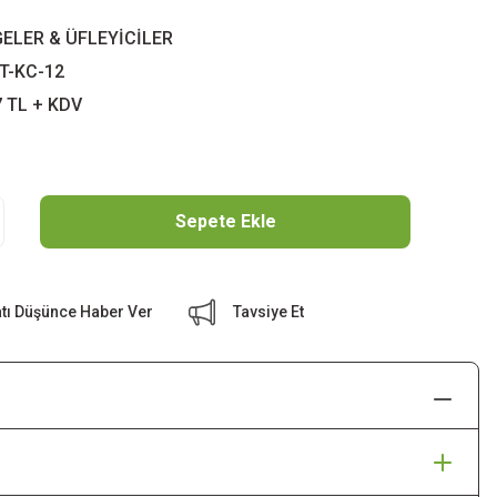
ELER & ÜFLEYİCİLER
T-KC-12
7 TL + KDV
Sepete Ekle
atı Düşünce Haber Ver
Tavsiye Et