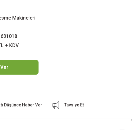
esme Makineleri
N
631018
TL + KDV
 Ver
atı Düşünce Haber Ver
Tavsiye Et