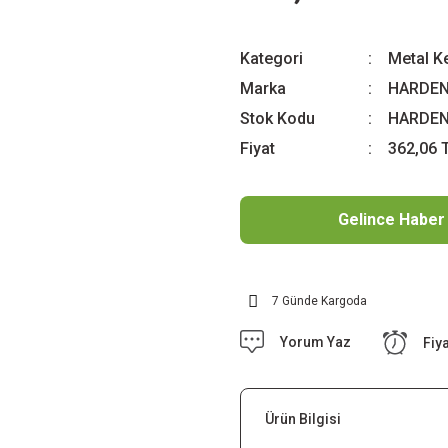
Kategori
Metal K
Marka
HARDE
Stok Kodu
HARDEN
Fiyat
362,06 
Gelince Haber
7 Günde Kargoda
Yorum Yaz
Fiy
Ürün Bilgisi