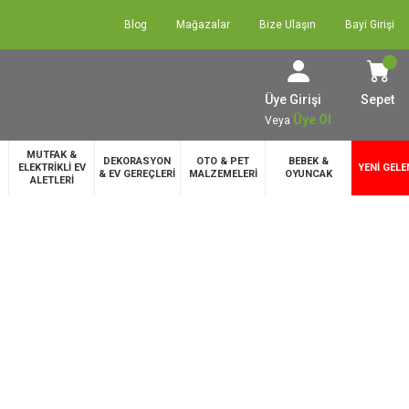
Blog
Mağazalar
Bize Ulaşın
Bayi Girişi
Üye Girişi
Sepet
Üye Ol
Veya
MUTFAK &
DEKORASYON
OTO & PET
BEBEK &
ELEKTRİKLİ EV
YENİ GELE
& EV GEREÇLERİ
MALZEMELERİ
OYUNCAK
ALETLERİ