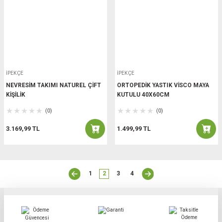
İPEKÇE
İPEKÇE
NEVRESİM TAKIMI NATUREL ÇİFT
ORTOPEDİK YASTIK VİSCO MAYA
KİŞİLİK
KUTULU 40X60CM
(0)
(0)
3.169,99 TL
1.499,99 TL
1
2
3
4