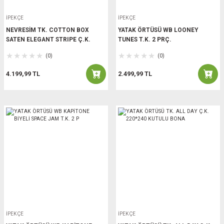
İPEKÇE
İPEKÇE
NEVRESİM TK. COTTON BOX
YATAK ÖRTÜSÜ WB LOONEY
SATEN ELEGANT STRIPE Ç.K.
TUNES T.K. 2 PRÇ.
(0)
(0)
4.199,99 TL
2.499,99 TL
İPEKÇE
İPEKÇE