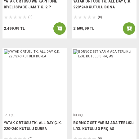
YATAK ÖRTÜSÜ WB KAPİTONE
YATAK ÖRTÜSÜ TK. ALL DAY Ç.K.
BİYELİ SPACE JAM T.K. 2 P
220*240 KUTULU BONA
(0)
(0)
2.499,99 TL
2.699,99 TL
İPEKÇE
İPEKÇE
YATAK ÖRTÜSÜ TK. ALL DAY Ç.K.
BORNOZ SET YARIM ADA TERLİKLİ
220*240 KUTULU DUREA
L/XL KUTULU 3 PRÇ AS
(0)
(0)