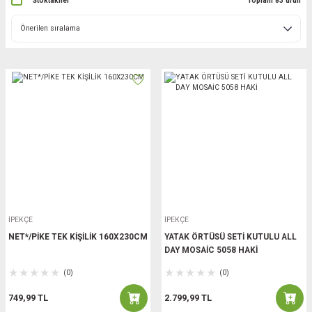
Stoktakiler
Toplam 83 ürün
İPEKÇE
İPEKÇE
NET*/PİKE TEK KİŞİLİK 160X230CM
YATAK ÖRTÜSÜ SETİ KUTULU ALL
DAY MOSAİC 5058 HAKİ
(0)
(0)
749,99 TL
2.799,99 TL