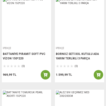
İPEKÇE
İPEKÇE
BATTANİYE PIRAMIT SOFT PVC
BORNOZ SETİ XXL KUTULU ADA
VİZON 150*220
YARIM TERLİKLİ 3 PARÇA
(0)
(0)
969,99 TL
1.599,99 TL