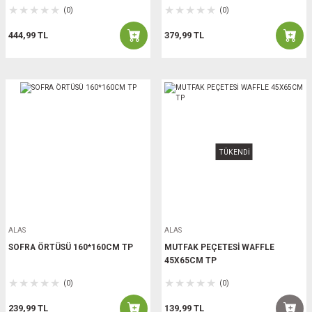
(0)
(0)
444,99 TL
379,99 TL
TÜKENDİ
ALAS
ALAS
SOFRA ÖRTÜSÜ 160*160CM TP
MUTFAK PEÇETESİ WAFFLE
45X65CM TP
(0)
(0)
239,99 TL
139,99 TL