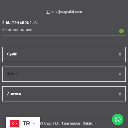
info@cagraltd.com
E-BÜLTEN ABONELİĞİ
Üyelik
İletişim
Alışveriş
TR
@2023 Cağra Ltd Tüm hakları Saklıdır