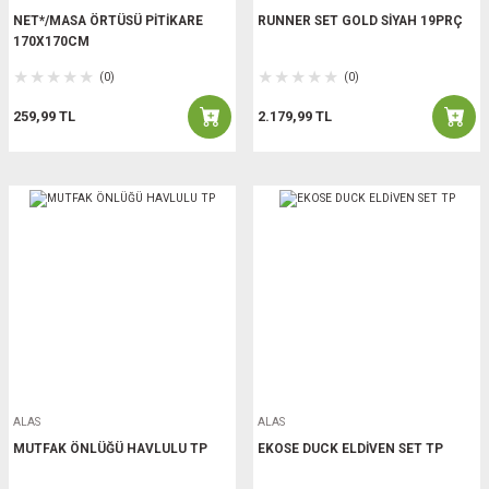
NET*/MASA ÖRTÜSÜ PİTİKARE
RUNNER SET GOLD SİYAH 19PRÇ
170X170CM
(0)
(0)
259,99 TL
2.179,99 TL
ALAS
ALAS
MUTFAK ÖNLÜĞÜ HAVLULU TP
EKOSE DUCK ELDİVEN SET TP