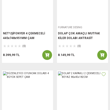
FURNATURE DESİNG
NET*/ŞİFONYER 4 ÇEKMECELİ
DOLAP ÇOK AMAÇLI MUTFAK
445x748x951MM ÇAM
KİLER DOLABI ANTRASİT
(0)
(0)
8.399,99 TL
8.149,99 TL