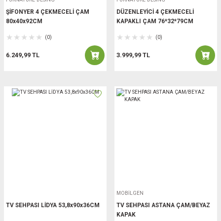
ŞİFONYER 4 ÇEKMECELİ ÇAM
DÜZENLEYİCİ 4 ÇEKMECELİ
80x40x92CM
KAPAKLI ÇAM 76*32*79CM
(0)
(0)
6.249,99 TL
3.999,99 TL
MOBİLGEN
TV SEHPASI LİDYA 53,8x90x36CM
TV SEHPASI ASTANA ÇAM/BEYAZ
KAPAK