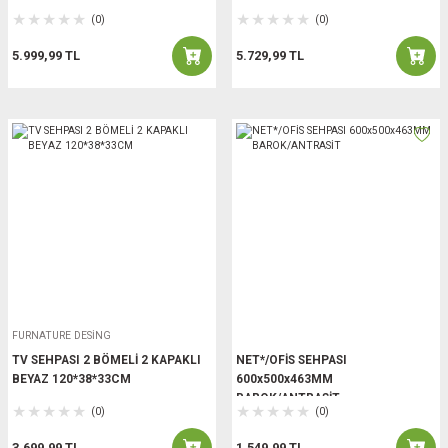
(0)
(0)
5.999,99 TL
5.729,99 TL
FURNATURE DESİNG
TV SEHPASI 2 BÖMELİ 2 KAPAKLI
NET*/OFİS SEHPASI
BEYAZ 120*38*33CM
600x500x463MM
BAROK/ANTRASİT
(0)
(0)
3.699,99 TL
1.549,99 TL