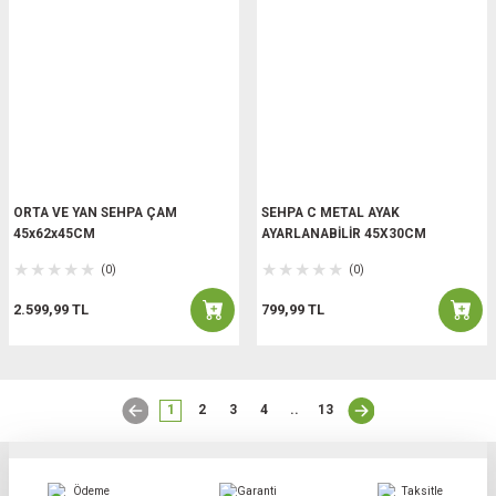
ORTA VE YAN SEHPA ÇAM
SEHPA C METAL AYAK
45x62x45CM
AYARLANABİLİR 45X30CM
(0)
(0)
2.599,99 TL
799,99 TL
1
2
3
4
..
13