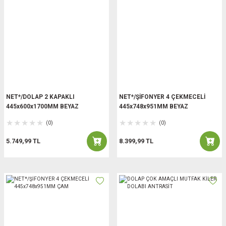
NET*/DOLAP 2 KAPAKLI
NET*/ŞİFONYER 4 ÇEKMECELİ
445x600x1700MM BEYAZ
445x748x951MM BEYAZ
(0)
(0)
5.749,99 TL
8.399,99 TL