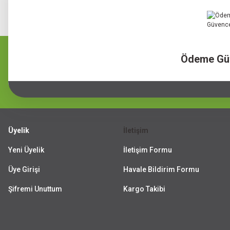
PEROTTİ (1)
Qlüx (1)
ROCA (1)
SELÇUK SOB (1)
Ödeme Gü
SİMGE SOBA (1)
TOYSİLLA (1)
Üyelik
İletişim
Yeni Üyelik
İletişim Formu
Üye Girişi
Havale Bildirim Formu
Şifremi Unuttum
Kargo Takibi