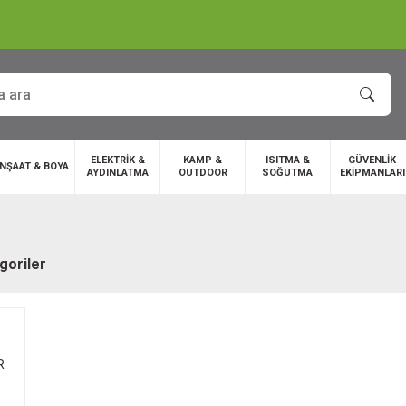
ELEKTRİK &
KAMP &
ISITMA &
GÜVENLİK
İNŞAAT & BOYA
AYDINLATMA
OUTDOOR
SOĞUTMA
EKİPMANLARI
egoriler