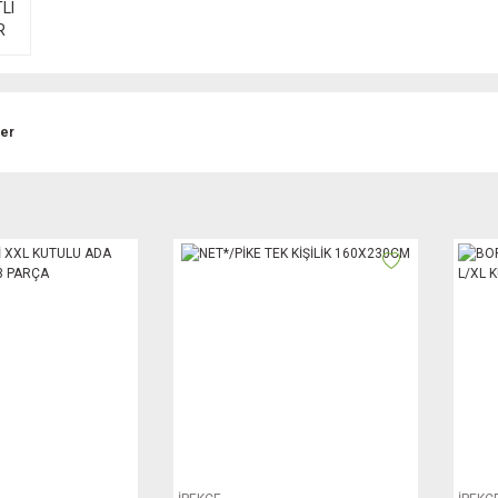
LI
R
ler