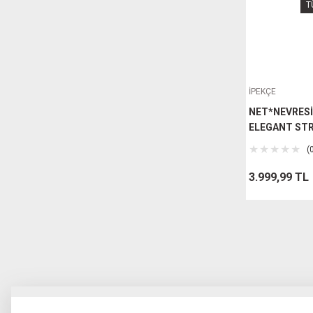
T
MEYA DEKOR (2)
SELSİL (2)
SERİNOVA (2)
SERMAT (2)
TOOMAX (2)
İPEKÇE
BEGUSA (1)
NET*NEVRESİ
ELEGANT STRI
DÜNYA PLASTİK (1)
(
EFOR METAL (1)
GRIL CUP (1)
3.999,99 TL
İDOLYA (1)
KANAT (1)
LUCCO (1)
NEWARC (1)
OMAY SOBA (1)
PERİLLA (1)