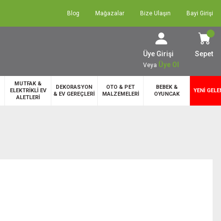
Blog
Mağazalar
Bize Ulaşın
Bayi Girişi
Üye Girişi
Sepet
Üye Ol
Veya
MUTFAK &
DEKORASYON
OTO & PET
BEBEK &
ELEKTRİKLİ EV
YENİ GELE
& EV GEREÇLERİ
MALZEMELERİ
OYUNCAK
ALETLERİ