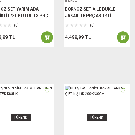
E
İPEKÇE
OZ SET YARIM ADA
BORNOZ SET AİLE BUKLE
İKLİ L/XL KUTULU 3 PRÇ
JAKARLI 8 PRÇ ASORTİ
(0)
(0)
9,99 TL
4.499,99 TL
TÜKENDİ
TÜKENDİ