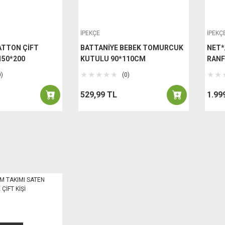
İPEKÇE
İPEKÇ
ATTON ÇİFT
BATTANİYE BEBEK TOMURCUK
NET*
 150*200
KUTULU 90*110CM
RANF
0)
(0)
529,99 TL
1.99