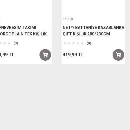
E
İPEKÇE
/NEVRESİM TAKIMI
NET*/ BATTANİYE KAZABLANKA
ORCE PLAIN TEK KİŞİLİK
ÇİFT KİŞİLİK 200*230CM
(0)
(0)
9,99 TL
419,99 TL