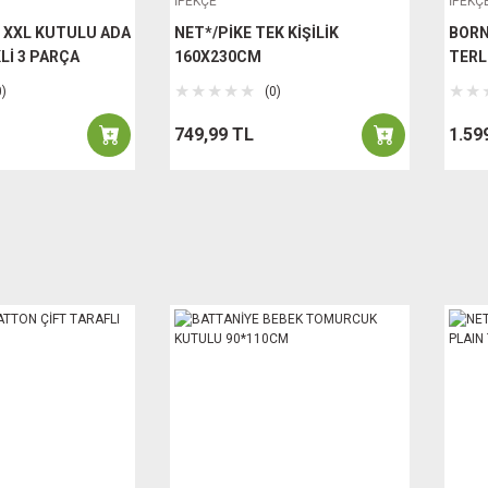
İPEKÇE
İPEKÇ
 XXL KUTULU ADA
NET*/PİKE TEK KİŞİLİK
BORN
Lİ 3 PARÇA
160X230CM
TERL
AS
0)
(0)
749,99 TL
1.59