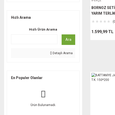
İPEKÇE
ZAMBAK PLASTİK (37)
BORNOZ SETİ
ŞENYAYLA (25)
YARIM TERLİK
DURA TİLES (21)
Hızlı Arama
(
MOBİLGEN (15)
Hızlı Ürün Arama
1.599,99 TL
MODALİFE (14)
Ara
FURNATURE DESİNG (11)
IRAK PLASTİK (11)
Detaylı Arama
BAMBUM (10)
BAHEX (9)
İPEKÇE (9)
En Populer Olanlar
MAİNZU (9)
SERANİT (9)
ÇELİK AYNA (8)
TOHANA (7)
Ürün Bulunamadı.
ANSAN (5)