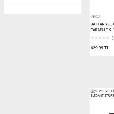
BUBİ HOME (5)
CASALİNDA (5)
İPEKÇE
EGE VİTRİFİYE (5)
BATTANİYE J
TURKUAZ (4)
TARAFLI T.K.
ANATOLİA (3)
(
ERMO (3)
629,99 TL
HAPPY PUMP (3)
HARDEN (3)
HYUNDAİ (3)
POLOCHEF (3)
REAL HOMES (3)
SANOVİT (3)
YILDIZ ARMATÜRLERİ (3)
AUTOMİX (2)
DUXXA (2)