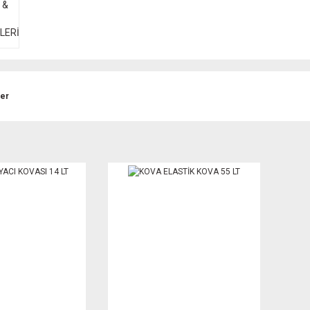
 &
LERİ
ler