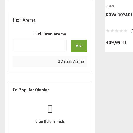
HARDEN (31)
ERMO
DONAU (17)
KOVA BOYACI 
CALDİNİ (12)
Hızlı Arama
NEWARC (12)
(
Hızlı Ürün Arama
YILDIZ ARMATÜRLERİ (4)
409,99 TL
Ara
GÜLAL (3)
DUXXA (2)
Detaylı Arama
EİNHELL (2)
ERMO (2)
ROCA (2)
En Populer Olanlar
ÇUKUROVA (1)
JAPAR (1)
Ürün Bulunamadı.