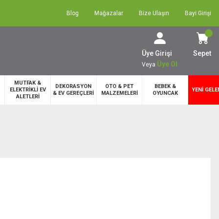
Blog
Mağazalar
Bize Ulaşın
Bayi Girişi
Üye Girişi
Sepet
Üye Ol
Veya
MUTFAK &
DEKORASYON
OTO & PET
BEBEK &
ELEKTRİKLİ EV
YENİ GELE
& EV GEREÇLERİ
MALZEMELERİ
OYUNCAK
ALETLERİ