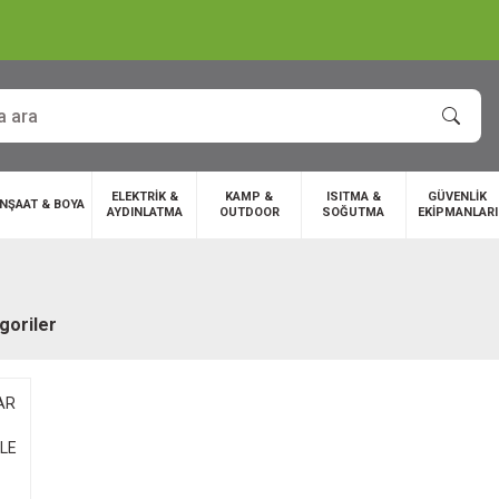
ELEKTRİK &
KAMP &
ISITMA &
GÜVENLİK
İNŞAAT & BOYA
AYDINLATMA
OUTDOOR
SOĞUTMA
EKİPMANLARI
egoriler