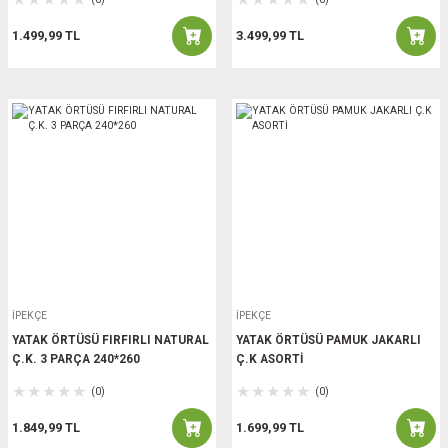
1.499,99 TL
3.499,99 TL
İPEKÇE
İPEKÇE
YATAK ÖRTÜSÜ FIRFIRLI NATURAL
YATAK ÖRTÜSÜ PAMUK JAKARLI
Ç.K. 3 PARÇA 240*260
Ç.K ASORTİ
(0)
(0)
1.849,99 TL
1.699,99 TL