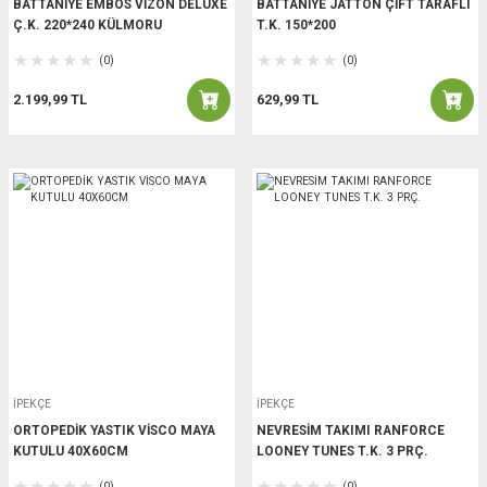
BATTANİYE EMBOS VİZON DELUXE
BATTANİYE JATTON ÇİFT TARAFLI
Ç.K. 220*240 KÜLMORU
T.K. 150*200
(0)
(0)
2.199,99 TL
629,99 TL
İPEKÇE
İPEKÇE
ORTOPEDİK YASTIK VİSCO MAYA
NEVRESİM TAKIMI RANFORCE
KUTULU 40X60CM
LOONEY TUNES T.K. 3 PRÇ.
(0)
(0)