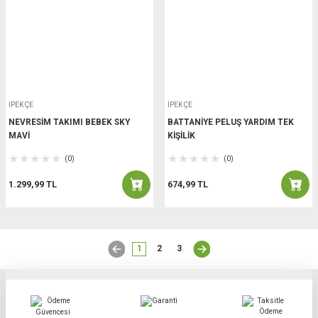
İPEKÇE
İPEKÇE
NEVRESİM TAKIMI BEBEK SKY
BATTANİYE PELUŞ YARDIM TEK
MAVİ
KİŞİLİK
(0)
(0)
1.299,99 TL
674,99 TL
1
2
3