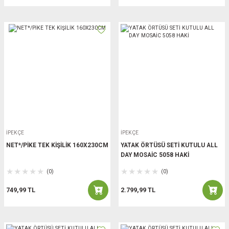
İPEKÇE
İPEKÇE
NET*/PİKE TEK KİŞİLİK 160X230CM
YATAK ÖRTÜSÜ SETİ KUTULU ALL
DAY MOSAİC 5058 HAKİ
(0)
(0)
749,99 TL
2.799,99 TL