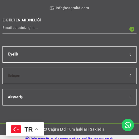
info@cagraltd.com
E-BÜLTEN ABONELİĞİ
Üyelik
İletişim
Alışveriş
TR
@2023 Cağra Ltd Tüm hakları Saklıdır
çember
ideasoft
ile