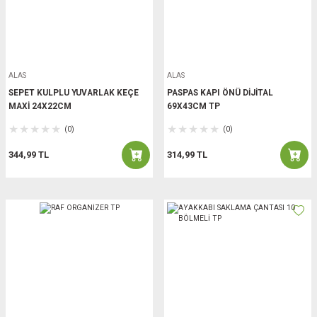
ALAS
ALAS
SEPET KULPLU YUVARLAK KEÇE
PASPAS KAPI ÖNÜ DİJİTAL
MAXİ 24X22CM
69X43CM TP
(0)
(0)
344,99 TL
314,99 TL