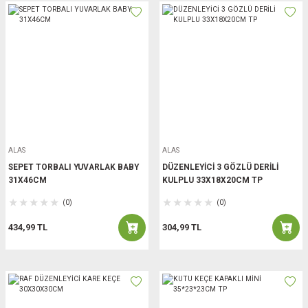
ALAS
ALAS
SEPET TORBALI YUVARLAK BABY
DÜZENLEYİCİ 3 GÖZLÜ DERİLİ
31X46CM
KULPLU 33X18X20CM TP
(0)
(0)
434,99 TL
304,99 TL