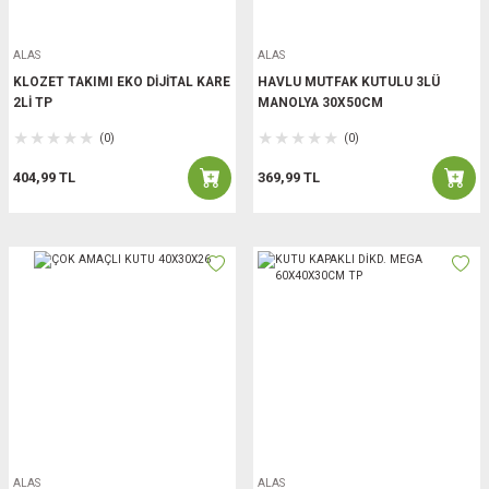
ALAS
ALAS
KLOZET TAKIMI EKO DİJİTAL KARE
HAVLU MUTFAK KUTULU 3LÜ
2Lİ TP
MANOLYA 30X50CM
(0)
(0)
404,99 TL
369,99 TL
ALAS
ALAS