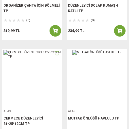
ORGANİZER ÇANTA İÇİN BÖLMELİ
DÜZENLEYİCİ DOLAP KUMAŞ 4
TP
KATLI TP
(0)
(0)
319,99 TL
234,99 TL
ALAS
ALAS
ÇEKMECE DÜZENLEYİCİ
MUTFAK ÖNLÜĞÜ HAVLULU TP
31*25*12CM TP